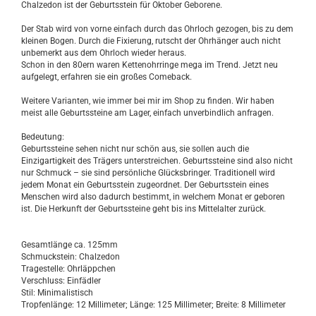
Chalzedon ist der Geburtsstein für Oktober Geborene.
Der Stab wird von vorne einfach durch das Ohrloch gezogen, bis zu dem
kleinen Bogen. Durch die Fixierung, rutscht der Ohrhänger auch nicht
unbemerkt aus dem Ohrloch wieder heraus.
Schon in den 80ern waren Kettenohrringe mega im Trend. Jetzt neu
aufgelegt, erfahren sie ein großes Comeback.
Weitere Varianten, wie immer bei mir im Shop zu finden. Wir haben
meist alle Geburtssteine am Lager, einfach unverbindlich anfragen.
Bedeutung:
Geburtssteine sehen nicht nur schön aus, sie sollen auch die
Einzigartigkeit des Trägers unterstreichen. Geburtssteine sind also nicht
nur Schmuck – sie sind persönliche Glücksbringer. Traditionell wird
jedem Monat ein Geburtsstein zugeordnet. Der Geburtsstein eines
Menschen wird also dadurch bestimmt, in welchem Monat er geboren
ist. Die Herkunft der Geburtssteine geht bis ins Mittelalter zurück.
Gesamtlänge ca. 125mm
Schmuckstein: Chalzedon
Tragestelle: Ohrläppchen
Verschluss: Einfädler
Stil: Minimalistisch
Tropfenlänge: 12 Millimeter; Länge: 125 Millimeter; Breite: 8 Millimeter