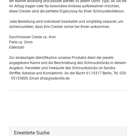
ein wahrer Blickfang und passen perfekt zu jedem Outfit. Egal, ob Sie sie
im Alltag tragen oder für besondere Anlässe aufbewahren möchten,
diese Creolen sind die perfekte Ergänzung für Ihren Schmuckkollektion.
Jede Bestellung wird individuell bearbeitet und sorgfältig verpackt, um
sicherzustellen, dass Ihre Creolen sicher bei Ihnen ankommen.
Durchmesser Creole ca. 4cm
Perle ca. 2mm
Edelstahl
Zur eindeutigen Identifikation unseres Produkts dient der jeweils
angegebene Name und die Beschreibung des Schmuckstücks in diesem
Angebot. Hersteller und Verkäufer des Schmuckstücks ist Sandra
Striffler, Adresse und Kontaktinfo: An der Bucht 61,10317 Berlin, Tel. 030
- 55155800, Email shop@ladyville.de
Erweiterte Suche