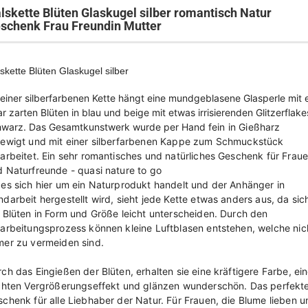
lskette Blüten Glaskugel silber romantisch Natur
schenk Frau Freundin Mutter
skette Blüten Glaskugel silber
einer silberfarbenen Kette hängt eine mundgeblasene Glasperle mit 
r zarten Blüten in blau und beige mit etwas irrisierenden Glitzerflake
hwarz. Das Gesamtkunstwerk wurde per Hand
fein in Gießharz
rewigt und mit einer silberfarbenen Kappe zum Schmuckstück
arbeitet. Ein sehr romantisches und natürliches Geschenk für Frau
 Naturfreunde - quasi nature to go
es sich hier um ein Naturprodukt handelt und der Anhänger in
darbeit hergestellt wird, sieht jede Kette etwas anders aus, da sic
 Blüten in Form und Größe leicht unterscheiden. Durch den
arbeitungsprozess können kleine Luftblasen entstehen, welche nic
mer zu vermeiden sind.
ch das Eingießen der Blüten, erhalten sie eine kräftigere Farbe, ei
ichten Vergrößerungseffekt und glänzen wunderschön. Das perfekt
chenk für alle Liebhaber der Natur. Für Frauen, die Blume lieben u