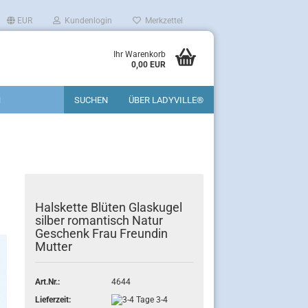
EUR
Kundenlogin
Merkzettel
Ihr Warenkorb
0,00 EUR
N
SUCHEN
ÜBER LADYVILLE®
Halskette Blüten Glaskugel
silber romantisch Natur
Geschenk Frau Freundin
Mutter
Art.Nr.:
4644
Lieferzeit:
3-4