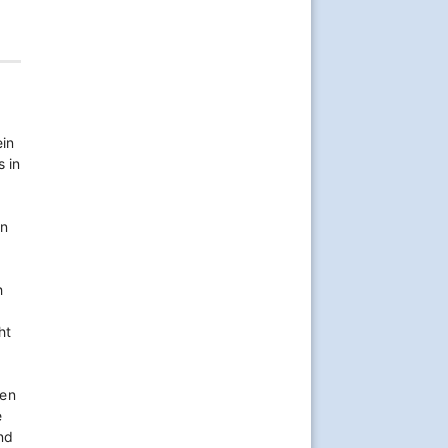
ein
s in
en
h
ht
nen
e
nd