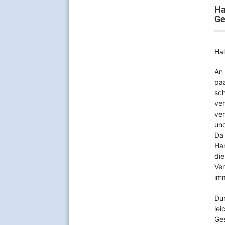
Ha
Ge
Hal
An 
paa
sc
ve
ver
und
Da 
Han
die
Ver
im
Dur
le
Ges