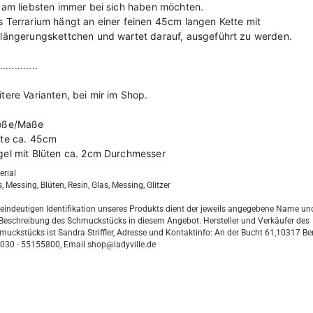
 am liebsten immer bei sich haben möchten.
 Terrarium hängt an einer feinen 45cm langen Kette mit
rlängerungskettchen und wartet darauf, ausgeführt zu werden.
.............
tere Varianten, bei mir im Shop.
öße/Maße
tte ca. 45cm
gel mit Blüten ca. 2cm Durchmesser
erial
, Messing, Blüten, Resin, Glas, Messing, Glitzer
 eindeutigen Identifikation unseres Produkts dient der jeweils angegebene Name un
 Beschreibung des Schmuckstücks in diesem Angebot. Hersteller und Verkäufer des
muckstücks ist Sandra Striffler, Adresse und Kontaktinfo: An der Bucht 61,10317 Ber
. 030 - 55155800, Email shop@ladyville.de