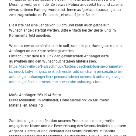
Messing, welches mit der Zeit etwas Patina angesetzt hat und zu einer
etwas satteren Farbe geworden ist. Innen aufgeklappt passen genau
zwei zugeschnittene Fotos rein, eines auf jeder Seite.
Die Kette hat eine Länge von 60 cm und kann auch gerne auf
Wünschlänge gefertigt werden. Bitte einfach bei der Bestellung im
Kommentarfeld angeben.
Wenn es etwas persönlicher sein soll, kann ein per Hand gestempelter
Anhänger an der Kette befestigt werden.
Einfach unter dem u.s. Link den gewünschten Anhänger dazu
auswählen und den Wunschbuchstaben hinterlassen:
https://ladyville.de/Halsschmuck/ketten/geschenk-fuer-sie-origineller-
schmuck-ladyville-geschenk-schwester-add-on-charm-personalisierter-
anhaenger-anhaenger-herz-personalisierter-schmuck-anhaenger-vogel-
anhaenger-fisch-namenskette-buchstabe-anhaenger.html
Maße Anhänger: 26x19x4.5mm
Breite Medaillon: 19 Millimeter; Höhe Medaillon: 26 Millimeter
Materialien: Messing
Zur eindeutigen Identifikation unseres Produkts dient der jeweils
angegebene Name und die Beschreibung des Schmuckstücks in diesem
Angebot. Hersteller und Verkäufer des Schmuckstücks ist Sandra